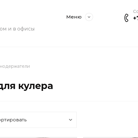
С
Меню
+
дом и в офисы
анодержатели
для кулера
ортировать