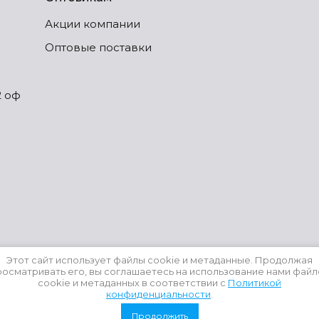
Акции компании
Оптовые поставки
2 оф
Этот сайт использует файлы cookie и метаданные. Продолжая
росматривать его, вы соглашаетесь на использование нами файл
cookie и метаданных в соответствии с
Политикой
конфиденциальности
.
Продолжить