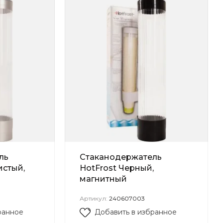
ль
Стаканодержатель
истый,
HotFrost Черный,
магнитный
Артикул:
240607003
ранное
Добавить в избранное